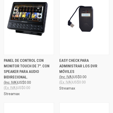
PANEL DE CONTROL CON
EASY CHECK PARA
MONITOR TOUCH DE 7". CON
ADMINISTRAR LOS DVR
SPEAKER PARA AUDIO
MÓVILES
BIDIRECIONAL.
(Inc. IVA)
US$0.00
(Ex. IVA)
US$0.00
(Inc. IVA)
US$0.00
(Ex. IVA)
US$0.00
Streamax
Streamax