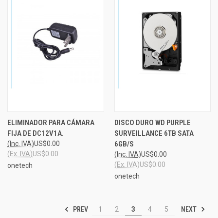
ELIMINADOR PARA CÁMARA
DISCO DURO WD PURPLE
FIJA DE DC12V1A.
SURVEILLANCE 6TB SATA
(Inc. IVA)
US$0.00
6GB/S
(Ex. IVA)
US$0.00
(Inc. IVA)
US$0.00
(Ex. IVA)
US$0.00
onetech
onetech
PREV
NEXT
1
2
3
4
5