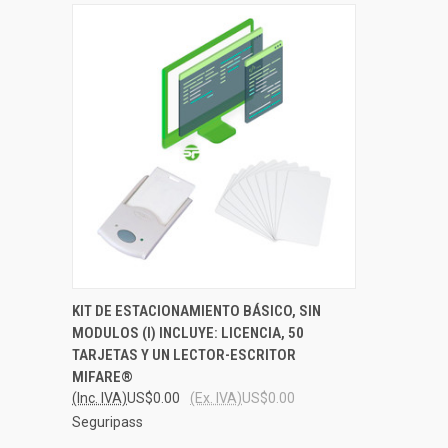
QUICK VIEW
ADD TO CART
KIT DE ESTACIONAMIENTO BÁSICO, SIN
MODULOS (I) INCLUYE: LICENCIA, 50
Compare
TARJETAS Y UN LECTOR-ESCRITOR
MIFARE®
(Inc. IVA)
US$0.00
(Ex. IVA)
US$0.00
Seguripass