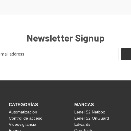
Newsletter Signup
CATEGORÍAS
MARCAS
Automatización
Lenel S2 Netbox
Control de acceso
Lenel S2 OnGuard
Videovigilancia
Edwards
Fuego
One Tech