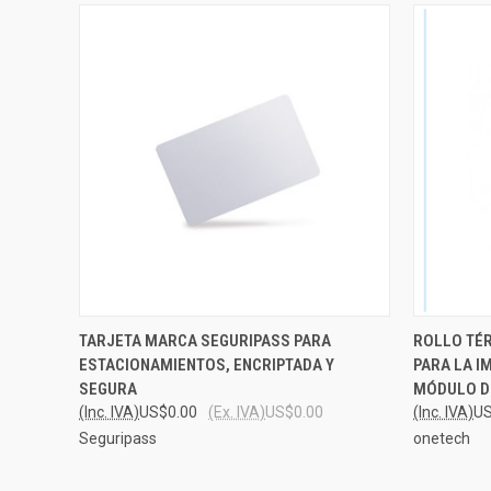
QUICK VIEW
ADD TO CART
QUICK
TARJETA MARCA SEGURIPASS PARA
ROLLO TÉR
ESTACIONAMIENTOS, ENCRIPTADA Y
PARA LA I
Compare
Compar
SEGURA
MÓDULO D
(Inc. IVA)
US$0.00
(Ex. IVA)
US$0.00
(Inc. IVA)
US
Seguripass
onetech