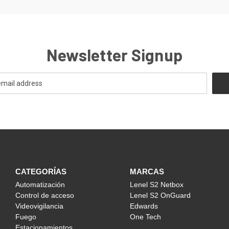
Newsletter Signup
CATEGORÍAS
MARCAS
Automatización
Lenel S2 Netbox
Control de acceso
Lenel S2 OnGuard
Videovigilancia
Edwards
Fuego
One Tech
Estacionamientos