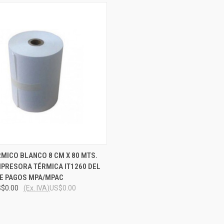
 VIEW
ADD TO CART
MICO BLANCO 8 CM X 80 MTS.
MPRESORA TÉRMICA IT1260 DEL
e
E PAGOS MPA/MPAC
$0.00
(Ex. IVA)
US$0.00