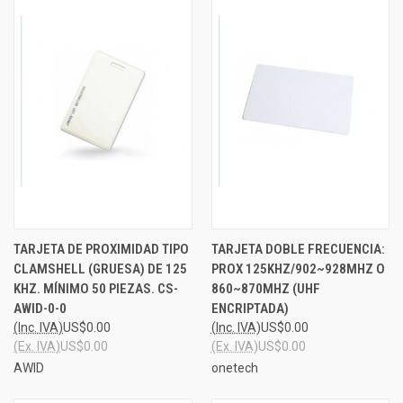
TARJETA DE PROXIMIDAD TIPO
TARJETA DOBLE FRECUENCIA:
CLAMSHELL (GRUESA) DE 125
PROX 125KHZ/902~928MHZ O
KHZ. MÍNIMO 50 PIEZAS. CS-
860~870MHZ (UHF
AWID-0-0
ENCRIPTADA)
(Inc. IVA)
US$0.00
(Inc. IVA)
US$0.00
(Ex. IVA)
US$0.00
(Ex. IVA)
US$0.00
AWID
onetech