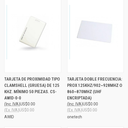
TARJETA DE PROXIMIDAD TIPO
TARJETA DOBLE FRECUENCIA:
CLAMSHELL (GRUESA) DE 125
PROX 125KHZ/902~928MHZ O
KHZ. MÍNIMO 50 PIEZAS. CS-
860~870MHZ (UHF
AWID-0-0
ENCRIPTADA)
(Inc. IVA)
US$0.00
(Inc. IVA)
US$0.00
(Ex. IVA)
US$0.00
(Ex. IVA)
US$0.00
AWID
onetech