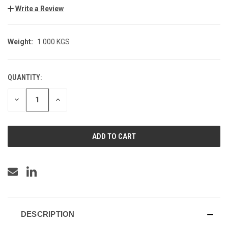
Write a Review
Weight:
1.000 KGS
QUANTITY:
CURRENT
STOCK:
DECREASE
INCREASE
QUANTITY
QUANTITY
OF
OF
UNDEFINED
UNDEFINED
DESCRIPTION