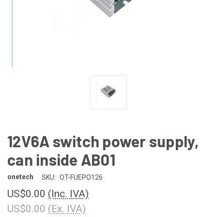
12V6A switch power supply,
can inside AB01
onetech
SKU:
OT-FUEPO126
US$0.00
(Inc. IVA)
US$0.00
(Ex. IVA)