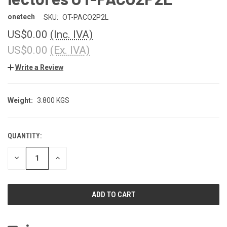
onetech
SKU:
OT-PACO2P2L
US$0.00
(Inc. IVA)
US$0.00
(Ex. IVA)
Write a Review
Weight:
3.800 KGS
QUANTITY:
CURRENT
STOCK:
DECREASE
INCREASE
QUANTITY
QUANTITY
OF
OF
UNDEFINED
UNDEFINED