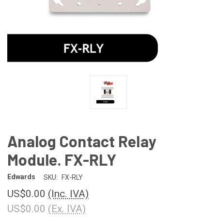
Analog Contact Relay
Module. FX-RLY
Edwards
SKU:
FX-RLY
US$0.00
(Inc. IVA)
US$0.00
(Ex. IVA)