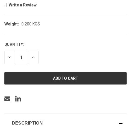
Write a Review
Weight:
0.200 KGS
QUANTITY:
CURRENT
STOCK:
DECREASE
INCREASE
QUANTITY
QUANTITY
OF
OF
UNDEFINED
UNDEFINED
DESCRIPTION