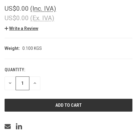
US$0.00
(Inc. IVA)
US$0.00
(Ex. IVA)
Write a Review
Weight:
0.100 KGS
QUANTITY:
CURRENT
STOCK:
DECREASE
INCREASE
QUANTITY
QUANTITY
OF
OF
UNDEFINED
UNDEFINED