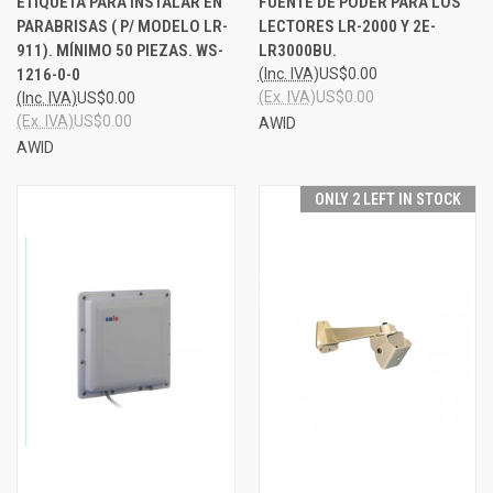
ETIQUETA PARA INSTALAR EN
FUENTE DE PODER PARA LOS
PARABRISAS ( P/ MODELO LR-
LECTORES LR-2000 Y 2E-
911). MÍNIMO 50 PIEZAS. WS-
LR3000BU.
1216-0-0
(Inc. IVA)
US$0.00
(Ex. IVA)
US$0.00
(Inc. IVA)
US$0.00
(Ex. IVA)
US$0.00
AWID
AWID
ONLY 2 LEFT IN STOCK