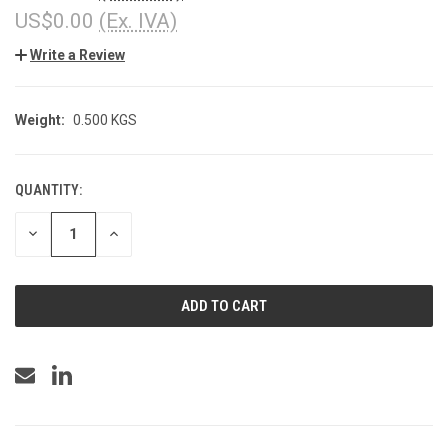
US$0.00
(Ex. IVA)
Write a Review
Weight:
0.500 KGS
QUANTITY:
CURRENT
STOCK:
DECREASE
INCREASE
QUANTITY
QUANTITY
OF
OF
UNDEFINED
UNDEFINED