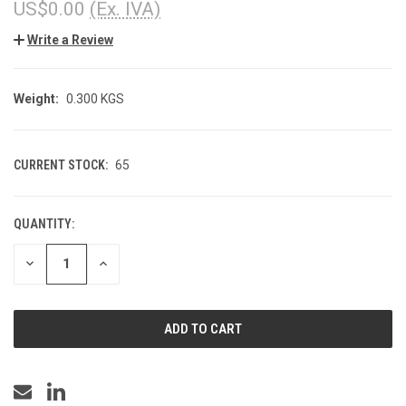
US$0.00
(Ex. IVA)
Write a Review
Weight:
0.300 KGS
CURRENT STOCK:
65
QUANTITY:
DECREASE
INCREASE
QUANTITY
QUANTITY
OF
OF
UNDEFINED
UNDEFINED