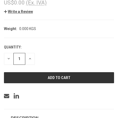
US$0.00
(Ex. IVA)
Write a Review
Weight:
0.000 KGS
QUANTITY:
CURRENT
STOCK:
DECREASE
INCREASE
QUANTITY
QUANTITY
OF
OF
UNDEFINED
UNDEFINED
DESCRIPTION