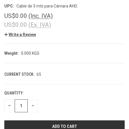
UPC:
Cable de 3 mts para Cámara AHD.
US$0.00
(Inc. IVA)
US$0.00
(Ex. IVA)
Write a Review
Weight:
0.000 KGS
CURRENT STOCK:
65
QUANTITY:
DECREASE
INCREASE
QUANTITY
QUANTITY
OF
OF
UNDEFINED
UNDEFINED