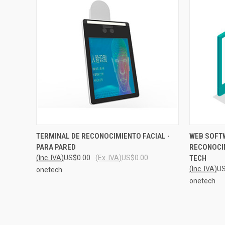
QUICK VIEW
VIEW OPTIONS
QUICK
TERMINAL DE RECONOCIMIENTO FACIAL -
WEB SOFT
PARA PARED
RECONOCI
Compare
Compar
(Inc. IVA)
US$0.00
(Ex. IVA)
US$0.00
TECH
(Inc. IVA)
US
onetech
onetech