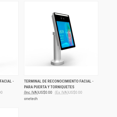
O CART
QUICK VIEW
VIEW OPTIONS
ACIAL -
TERMINAL DE RECONOCIMIENTO FACIAL -
PARA PUERTA Y TORNIQUETES
Compare
00
(Inc. IVA)
US$0.00
(Ex. IVA)
US$0.00
onetech