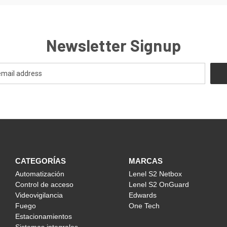
Newsletter Signup
CATEGORÍAS
MARCAS
Automatización
Lenel S2 Netbox
Control de acceso
Lenel S2 OnGuard
Videovigilancia
Edwards
Fuego
One Tech
Estacionamientos
Sistemas integrales