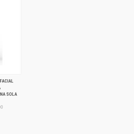
OPTIONS
FACIAL
A
UNA SOLA
00