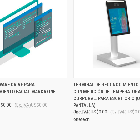
 VIEW
ADD TO CART
QUICK VIEW
VIEW 
WARE DRIVE PARA
TERMINAL DE RECONOCIMIENTO 
MIENTO FACIAL MARCA ONE
CON MEDICIÓN DE TEMPERATUR
e
Compare
CORPORAL: PARA ESCRITORIO (
$0.00
(Ex. IVA)
US$0.00
PANTALLA)
(Inc. IVA)
US$0.00
(Ex. IVA)
US$0.
onetech