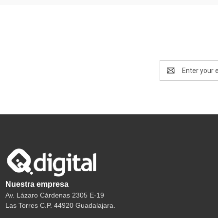
Email
Address
Nuestra empresa
Av. Lázaro Cárdenas 2305 E-19
Las Torres C.P. 44920 Guadalajara.