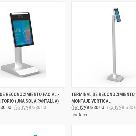
 VIEW
VIEW OPTIONS
QUICK VIEW
ADD T
DE RECONOCIMIENTO FACIAL -
TERMINAL DE RECONOCIMIENTO F
ITORIO (UNA SOLA PANTALLA)
MONTAJE VERTICAL
e
Compare
$0.00
(Ex. IVA)
US$0.00
(Inc. IVA)
US$0.00
(Ex. IVA)
US$0.
onetech