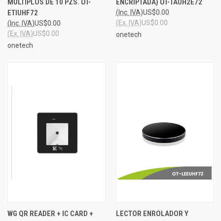
MÚLTIPLOS DE 10 PZS. OT-
ENCRIPTADA) OT-TAUH2E72
ETIUHF72
(Inc. IVA)
US$0.00
(Ex. IVA)
US$0.00
(Inc. IVA)
US$0.00
(Ex. IVA)
US$0.00
onetech
onetech
WG QR READER + IC CARD +
LECTOR ENROLADOR Y