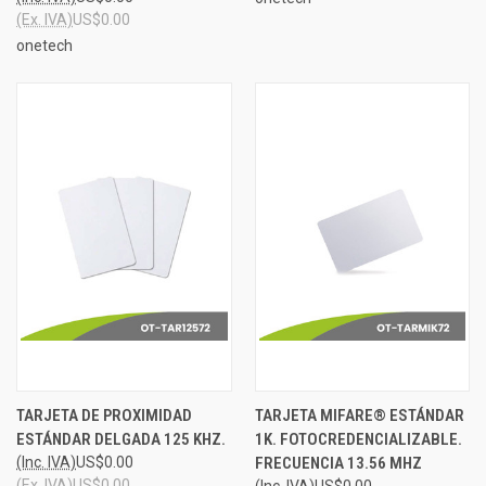
(Ex. IVA)
US$0.00
onetech
TARJETA DE PROXIMIDAD
TARJETA MIFARE® ESTÁNDAR
ESTÁNDAR DELGADA 125 KHZ.
1K. FOTOCREDENCIALIZABLE.
(Inc. IVA)
US$0.00
FRECUENCIA 13.56 MHZ
(Ex. IVA)
US$0.00
(Inc. IVA)
US$0.00