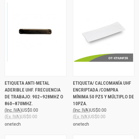
ETIQUETA ANTI-METAL
ETIQUETA/ CALCOMANÍA UHF
ADERIBLE UHF. FRECUENCIA
ENCRIPTADA /COMPRA
DE TRABAJO: 902~928MHZ O
MÍNIMA 50 PZS Y MÚLTIPLO DE
860~870MHZ.
10PZA.
(Inc. IVA)
US$0.00
(Inc. IVA)
US$0.00
(Ex. IVA)
US$0.00
(Ex. IVA)
US$0.00
onetech
onetech