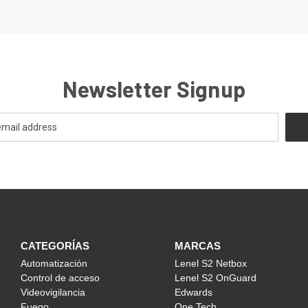
Newsletter Signup
CATEGORÍAS
MARCAS
Automatización
Lenel S2 Netbox
Control de acceso
Lenel S2 OnGuard
Videovigilancia
Edwards
Fuego
One Tech