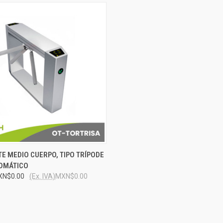
 VIEW
ADD TO CART
E MEDIO CUERPO, TIPO TRÍPODE
TOMÁTICO
e
XN$0.00
(Ex. IVA)
MXN$0.00