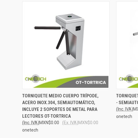
QUICK VIEW
ADD TO CART
QUICK
TORNIQUETE MEDIO CUERPO TRÍPODE,
TORNIQUET
ACERO INOX.304, SEMIAUTOMÁTICO,
- SEMIAU
Compare
Compar
INCLUYE 2 SOPORTES DE METAL PARA
(Inc. IVA)
M
LECTORES OT-TORTRICA
onetech
(Inc. IVA)
MXN$0.00
(Ex. IVA)
MXN$0.00
onetech