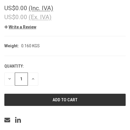
US$0.00
(Inc. IVA)
US$0.00
(Ex. IVA)
Write a Review
Weight:
0.160 KGS
QUANTITY:
CURRENT
STOCK:
DECREASE
INCREASE
QUANTITY
QUANTITY
OF
OF
UNDEFINED
UNDEFINED