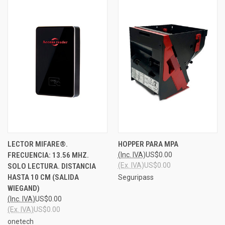
LECTOR MIFARE®.
HOPPER PARA MPA
FRECUENCIA: 13.56 MHZ.
(Inc. IVA)
US$0.00
(Ex. IVA)
US$0.00
SOLO LECTURA. DISTANCIA
HASTA 10 CM (SALIDA
Seguripass
WIEGAND)
(Inc. IVA)
US$0.00
(Ex. IVA)
US$0.00
onetech