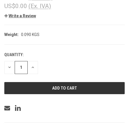
US$0.00
(Ex. IVA)
Write a Review
Weight:
0.090 KGS
QUANTITY:
CURRENT
STOCK:
DECREASE
INCREASE
QUANTITY
QUANTITY
OF
OF
UNDEFINED
UNDEFINED