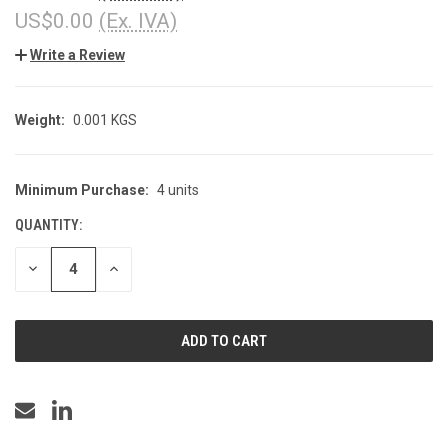
US$0.00
(Ex. IVA)
Write a Review
Weight:
0.001 KGS
Minimum Purchase:
4 units
CURRENT
STOCK:
QUANTITY:
DECREASE
INCREASE
QUANTITY
QUANTITY
OF
OF
UNDEFINED
UNDEFINED