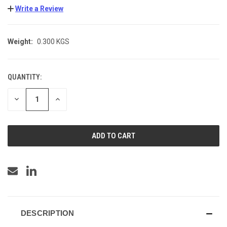
Write a Review
Weight:
0.300 KGS
QUANTITY:
CURRENT
STOCK:
DECREASE
INCREASE
QUANTITY
QUANTITY
OF
OF
UNDEFINED
UNDEFINED
DESCRIPTION