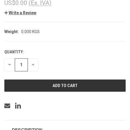
US$0.00
(Ex. IVA)
Write a Review
Weight:
0.000 KGS
QUANTITY:
CURRENT
STOCK:
DECREASE
INCREASE
QUANTITY
QUANTITY
OF
OF
UNDEFINED
UNDEFINED
DESCRIPTION