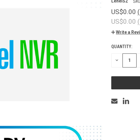
LenelS2
SKU
US$0.00
US$0.00
Write a Rev
QUANTITY:
CURRENT
STOCK:
DECREASE
QUANTITY
OF
UNDEFINED