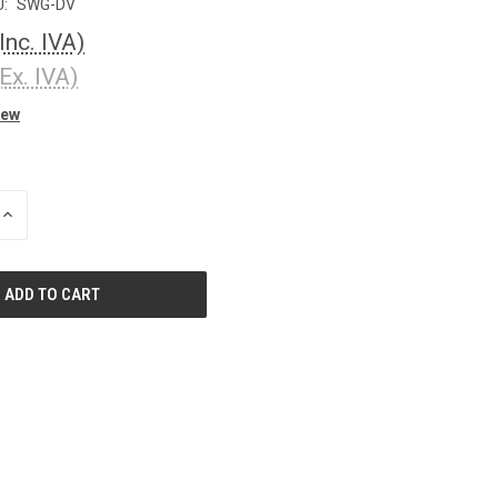
:
SWG-DV
(Inc. IVA)
(Ex. IVA)
iew
INCREASE
QUANTITY
OF
UNDEFINED