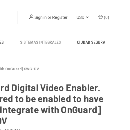
Sign in
or
Register
USD
(
0
)
ES
SISTEMAS INTEGRALES
CIUDAD SEGURA
 with OnGuard] SWG-DV
d Digital Video Enabler.
red to be enabled to have
Integrate with OnGuard]
DV