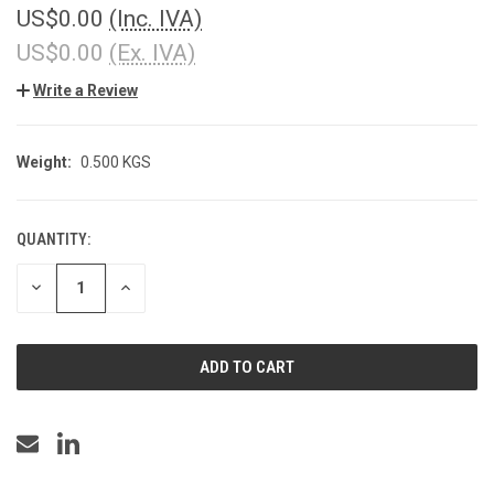
US$0.00
(Inc. IVA)
US$0.00
(Ex. IVA)
Write a Review
Weight:
0.500 KGS
QUANTITY:
CURRENT
STOCK:
DECREASE
INCREASE
QUANTITY
QUANTITY
OF
OF
UNDEFINED
UNDEFINED