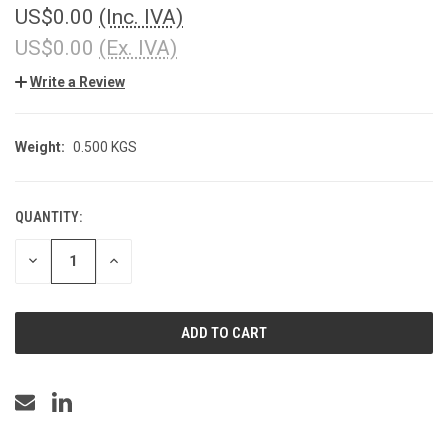
US$0.00
(Inc. IVA)
US$0.00
(Ex. IVA)
Write a Review
Weight:
0.500 KGS
QUANTITY:
CURRENT
STOCK:
DECREASE
INCREASE
QUANTITY
QUANTITY
OF
OF
UNDEFINED
UNDEFINED