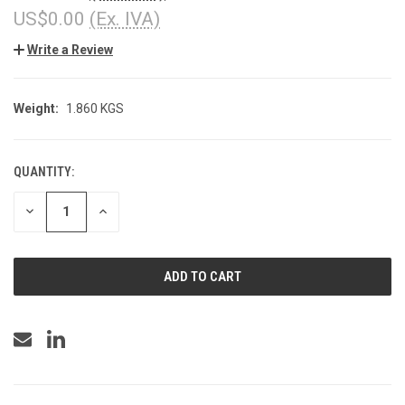
US$0.00
(Ex. IVA)
Write a Review
Weight:
1.860 KGS
QUANTITY:
CURRENT
STOCK:
DECREASE
INCREASE
QUANTITY
QUANTITY
OF
OF
UNDEFINED
UNDEFINED