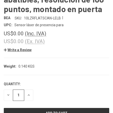
puntos, montado en puerta
|
BEA
SKU:
10LZRFLATSCAN-LELB
UPC:
Sensor láser de presencia para
US$0.00
(Inc. IVA)
US$0.00
(Ex. IVA)
Write a Review
Weight:
0.140 KGS
QUANTITY:
CURRENT
STOCK:
DECREASE
INCREASE
QUANTITY
QUANTITY
OF
OF
UNDEFINED
UNDEFINED