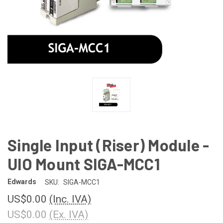
Single Input (Riser) Module -
UIO Mount SIGA-MCC1
Edwards
SKU:
SIGA-MCC1
US$0.00
(Inc. IVA)
US$0.00
(Ex. IVA)