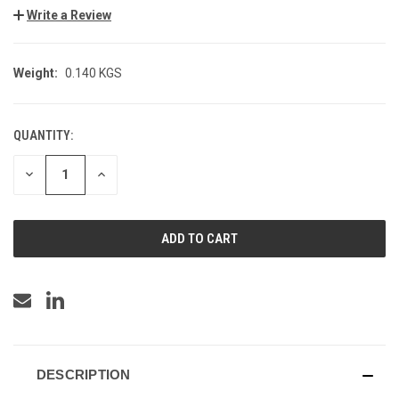
Write a Review
Weight:
0.140 KGS
QUANTITY:
CURRENT
STOCK:
DECREASE
INCREASE
QUANTITY
QUANTITY
OF
OF
UNDEFINED
UNDEFINED
DESCRIPTION