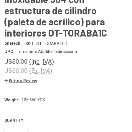
estructura de cilindro
(paleta de acrílico) para
interiores OT-TORABA1C
|
onetech
SKU:
OT-TORABA1C
UPC:
Torniquete Abatible bidirecciona
US$0.00
(Inc. IVA)
US$0.00
(Ex. IVA)
Write a Review
Weight:
105.660 KGS
QUANTITY:
CURRENT
STOCK: