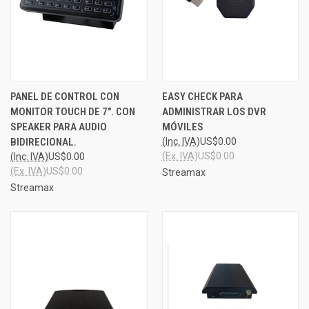
PANEL DE CONTROL CON
EASY CHECK PARA
MONITOR TOUCH DE 7". CON
ADMINISTRAR LOS DVR
SPEAKER PARA AUDIO
MÓVILES
BIDIRECIONAL.
(Inc. IVA)
US$0.00
(Ex. IVA)
US$0.00
(Inc. IVA)
US$0.00
(Ex. IVA)
US$0.00
Streamax
Streamax