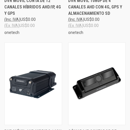
DVR MÓVIL CON IA DE 12
DVR MÓVIL 1080P DE 4
CANALES HÍBRIDOS AHD/IP, 4G
CANALES AHD CON 4G, GPS Y
Y GPS
ALMACENAMIENTO SD
(Inc. IVA)
US$0.00
(Inc. IVA)
US$0.00
(Ex. IVA)
US$0.00
(Ex. IVA)
US$0.00
onetech
onetech