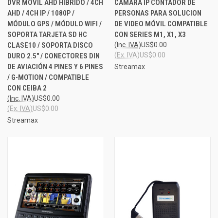
DVR MÓVIL AHD HIBRIDO / 4CH
CÁMARA IP CONTADOR DE
AHD / 4CH IP / 1080P /
PERSONAS PARA SOLUCION
MÓDULO GPS / MÓDULO WIFI /
DE VIDEO MÓVIL COMPATIBLE
SOPORTA TARJETA SD HC
CON SERIES M1, X1, X3
CLASE10 / SOPORTA DISCO
(Inc. IVA)
US$0.00
(Ex. IVA)
US$0.00
DURO 2.5" / CONECTORES DIN
DE AVIACIÓN 4 PINES Y 6 PINES
Streamax
/ G-MOTION / COMPATIBLE
CON CEIBA 2
(Inc. IVA)
US$0.00
(Ex. IVA)
US$0.00
Streamax