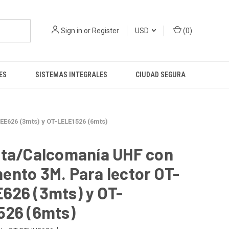
Sign in
or
Register
USD
(
0
)
ES
SISTEMAS INTEGRALES
CIUDAD SEGURA
E626 (3mts) y OT-LELE1526 (6mts)
eta/Calcomanía UHF con
nto 3M. Para lector OT-
626 (3mts) y OT-
526 (6mts)