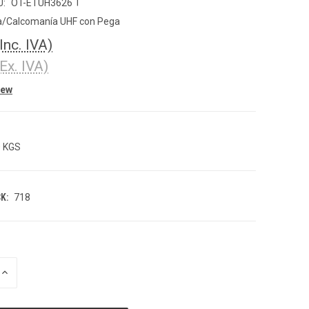
|
U:
OT-ETUH3626
a/Calcomanía UHF con Pega
(Inc. IVA)
(Ex. IVA)
iew
0 KGS
K:
718
INCREASE
QUANTITY
OF
UNDEFINED