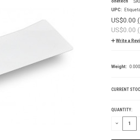
onetech
SK
UPC:
Etiquet
US$0.00
US$0.00
Write a Rev
Weight:
0.00
CURRENT STOC
QUANTITY:
DECREASE
QUANTITY
OF
UNDEFINED