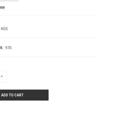
iew
0 KGS
K:
970
INCREASE
QUANTITY
OF
UNDEFINED