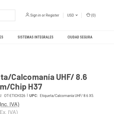
Sign in
or
Register
USD
(
0
)
ES
SISTEMAS INTEGRALES
CIUDAD SEGURA
eta/Calcomanía UHF/ 8.6
cm/Chip H37
|
U:
OT-ETICH326
UPC:
Etiqueta/Calcomanía UHF/ 8.6 X5.
(Inc. IVA)
(Ex. IVA)