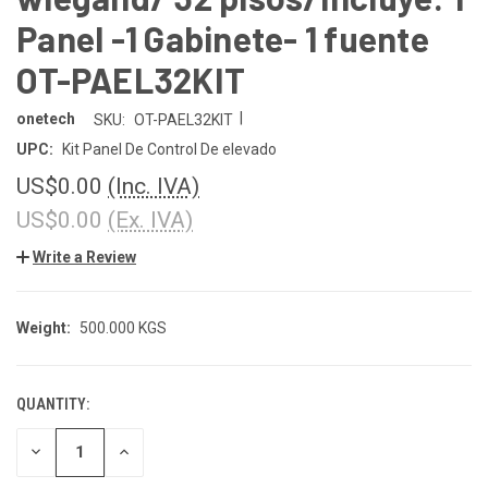
Panel -1 Gabinete- 1 fuente
OT-PAEL32KIT
|
onetech
SKU:
OT-PAEL32KIT
UPC:
Kit Panel De Control De elevado
US$0.00
(Inc. IVA)
US$0.00
(Ex. IVA)
Write a Review
Weight:
500.000 KGS
QUANTITY:
CURRENT
STOCK:
DECREASE
INCREASE
QUANTITY
QUANTITY
OF
OF