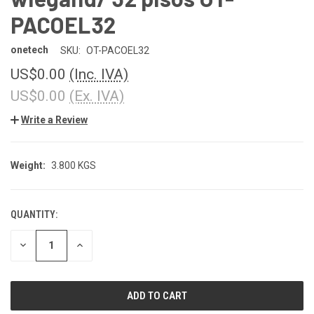
PACOEL32
onetech
SKU:
OT-PACOEL32
US$0.00
(Inc. IVA)
US$0.00
(Ex. IVA)
Write a Review
Weight:
3.800 KGS
QUANTITY:
CURRENT
STOCK:
DECREASE
INCREASE
QUANTITY
QUANTITY
OF
OF
UNDEFINED
UNDEFINED