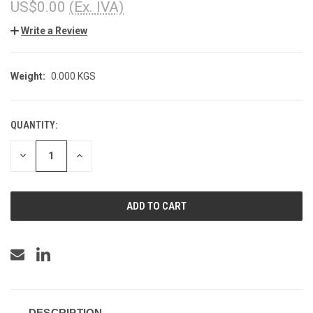
US$0.00
(Ex. IVA)
Write a Review
Weight:
0.000 KGS
QUANTITY:
CURRENT
STOCK:
DECREASE
INCREASE
QUANTITY
QUANTITY
OF
OF
UNDEFINED
UNDEFINED
DESCRIPTION