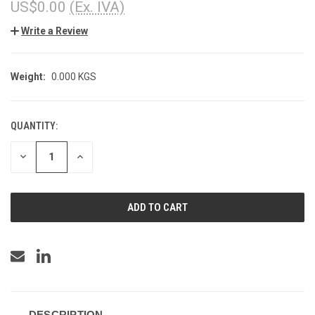
US$0.00
(Ex. IVA)
Write a Review
Weight:
0.000 KGS
QUANTITY:
CURRENT
STOCK:
DECREASE
INCREASE
QUANTITY
QUANTITY
OF
OF
UNDEFINED
UNDEFINED
DESCRIPTION